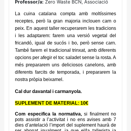
Professor/a:
Zero Waste BCN, Associació
La cuina catalana compta amb moltíssimes
receptes, però la gran majoria inclouen carn o
peix. En aquest taller recuperarem les tradicions
i les adaptarem: farem una versió vegetal del
fricandó, igual de sucós i bo, però sense carn.
També farem el tradicional trinxat, amb diferents
opcions per afegir el toc saladet sense la rosta. A
més prepararem uns deliciosos canelons, amb
diferents farcits de temporada, i prepararem la
nostra pròpia beixamel.
Cal dur davantal i carmanyola.
SUPLEMENT DE MATERIAL: 10€
Com especifica la normativa,
si finalment no
pots assistir a l’activitat i no ens avises amb 7
dies d’antelació l’import del suplement haurà de
ser abonat igualment, ja que el/la tallerista ja