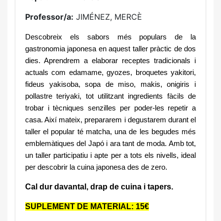
Professor/a:
JIMÉNEZ, MERCÈ
Descobreix els sabors més populars de la
gastronomia japonesa en aquest taller pràctic de dos
dies. Aprendrem a elaborar receptes tradicionals i
actuals com edamame, gyozes, broquetes yakitori,
fideus yakisoba, sopa de miso, makis, onigiris i
pollastre teriyaki, tot utilitzant ingredients fàcils de
trobar i tècniques senzilles per poder-les repetir a
casa. Així mateix, prepararem i degustarem durant el
taller el popular té matcha, una de les begudes més
emblemàtiques del Japó i ara tant de moda. Amb tot,
un taller participatiu i apte per a tots els nivells, ideal
per descobrir la cuina japonesa des de zero.
Cal dur davantal, drap de cuina i tapers.
SUPLEMENT DE MATERIAL: 15€