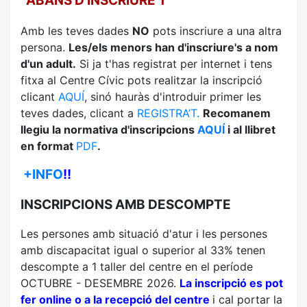
ABANS D'INSCRIURE'T
Amb les teves dades
NO
pots inscriure a una altra
persona.
Les/els menors han d'inscriure's a nom
d'un adult.
Si ja t'has registrat per internet i tens
fitxa al Centre Cívic pots realitzar la inscripció
clicant
AQUÍ
, sinó hauràs d'introduir primer les
teves dades, clicant a
REGISTRA’T.
Recomanem
llegiu la normativa d'inscripcions
AQUÍ
i al llibret
en format
PDF
.
+INFO
!!
INSCRIPCIONS AMB DESCOMPTE
Les persones amb situació d'atur i les persones
amb discapacitat igual o superior al 33% tenen
descompte a 1 taller del centre en el període
OCTUBRE - DESEMBRE 2026.
La inscripció es pot
fer online o a la recepció del centre
i cal portar la