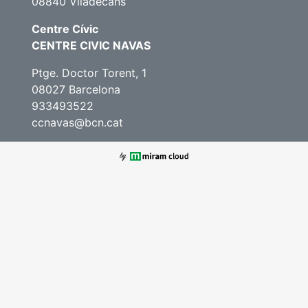
08840 Viladecans
Centre Cívic
CENTRE CIVIC NAVAS
Ptge. Doctor Torent, 1
08027 Barcelona
933493522
ccnavas@bcn.cat