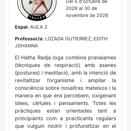
Del 5 d'octubre de
2026 al 30 de
novembre de 2026
Espai:
AULA 2
Professor/a:
LOZADA GUTIERREZ, EDITH
JOHANNA
El Hatha Radja Ioga combina pranaiames
(tècniques de respiració) amb asanes
(postures) i meditació, amb la intenció de
revitalitzar l’organisme i ampliar la
consciència sobre nosaltres mateixos i la
manera en que ens percebem, oxigenant
idees, cèl·lules i pensaments. Totes les
pràctiques estan orientades tant a
principiants com a practicants regulars
que vulguin nodrir i profunditzar en el