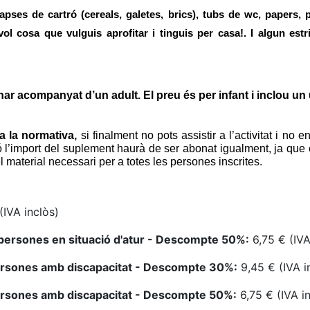
pses de cartró (cereals, galetes, brics), tubs de wc, papers, po
evol cosa que vulguis aprofitar i tinguis per casa!. I algun estr
anar acompanyat d’un adult
.
El preu és per infant i inclou un 
a la normativa,
si finalment no pots assistir a l’activitat i no
ó l’import del suplement haurà de ser abonat igualment, ja que el/
l material necessari per a totes les persones inscrites.
(IVA inclòs)
persones en situació d'atur - Descompte 50%:
6,75 € (IVA
ersones amb discapacitat - Descompte 30%:
9,45 € (IVA i
ersones amb discapacitat - Descompte 50%:
6,75 € (IVA i