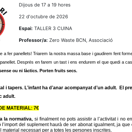
Dijous de 17 a 19 hores
22 d'octubre de 2026
Espai:
TALLER 3 CUINA
Professor/a:
Zero Waste BCN, Associació
e a fer panellets! Triarem la nostra massa base i gaudirem fent formes
 panellet. Després en farem un tast i ens endurem el que quedi a ca
ense ou ni làctics. Porten fruits secs.
al i tapers.
L’infant ha d’anar acompanyat d’un adult
.
El pr
c adult.
E MATERIAL: 7€
a la normativa,
si finalment no pots assistir a l’activitat i no
ó l’import del suplement haurà de ser abonat igualment, ja que el/
l material necessari per a totes les persones inscrites.