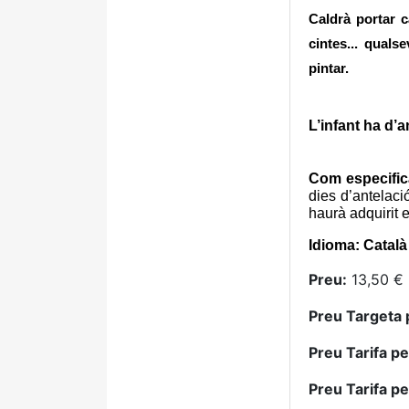
Caldrà portar
ca
cintes... quals
pintar.
L’infant ha d’
Com especific
dies d’antelaci
haurà adquirit e
Idioma: Català
Preu:
13,50 € 
Preu Targeta 
Preu Tarifa p
Preu Tarifa p