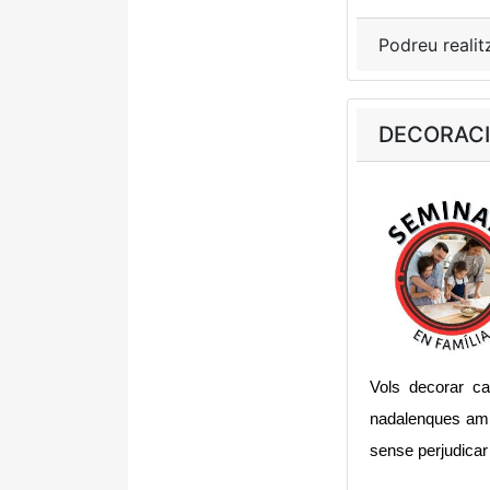
Podreu realit
DECORACIÓ
Vols decorar c
nadalenques amb e
sense perjudicar