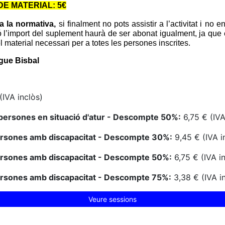
E MATERIAL: 5€
a la normativa,
si finalment no pots assistir a l’activitat i no
ó l’import del suplement haurà de ser abonat igualment, ja que el/
l material necessari per a totes les persones inscrites.
gue Bisbal
(IVA inclòs)
persones en situació d'atur - Descompte 50%:
6,75 € (IVA
ersones amb discapacitat - Descompte 30%:
9,45 € (IVA i
ersones amb discapacitat - Descompte 50%:
6,75 € (IVA i
ersones amb discapacitat - Descompte 75%:
3,38 € (IVA i
Veure sessions