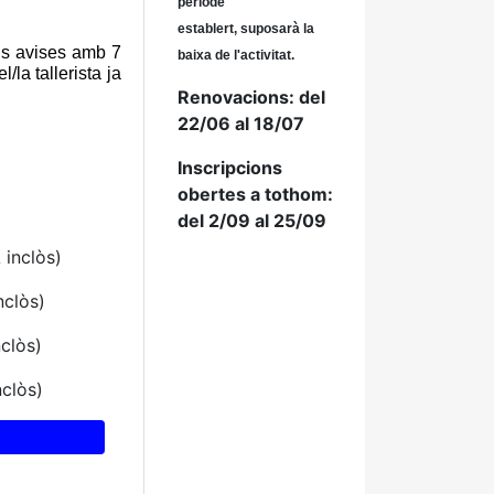
període
establert, suposarà la
 ens avises amb 7
baixa de l'activitat.
la tallerista ja
Renovacions
: del
22/06 al 18/07
Inscripcions
obertes a tothom:
del 2/09 al 25/09
 inclòs)
nclòs)
nclòs)
nclòs)