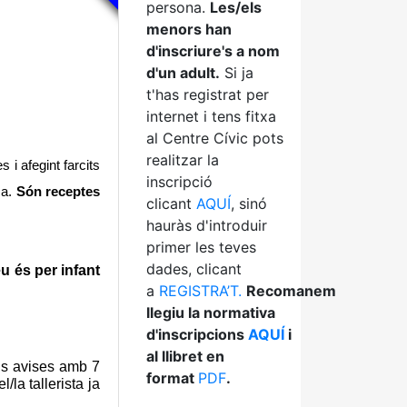
persona.
Les/els
menors han
d'inscriure's a nom
d'un adult.
Si ja
t'has registrat per
internet i tens fitxa
al Centre Cívic pots
realitzar la
 i afegint farcits
inscripció
sa.
Són receptes
clicant
AQUÍ
, sinó
hauràs d'introduir
primer les teves
dades, clicant
eu és per infant
a
REGISTRA’T.
Recomanem
llegiu la normativa
d'inscripcions
AQUÍ
i
al llibret en
 ens avises amb 7
format
PDF
.
la tallerista ja