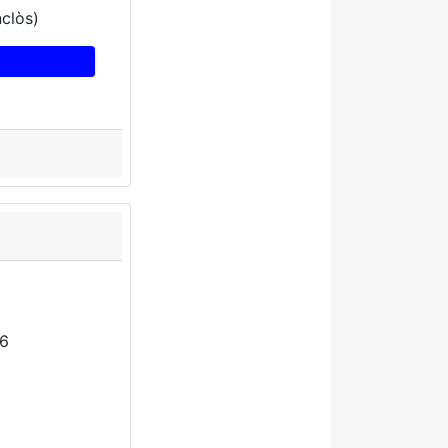
nclòs)
26