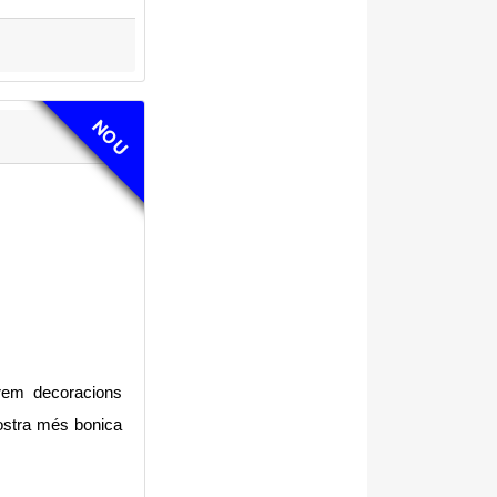
NOU
rem decoracions
 nostra més bonica