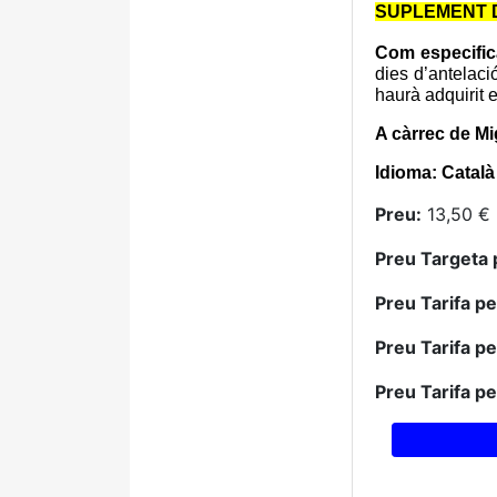
SUPLEMENT D
Com especific
dies d’antelaci
haurà adquirit e
A càrrec de
Mi
Idioma: Català
Preu:
13,50 € 
Preu Targeta 
Preu Tarifa p
Preu Tarifa p
Preu Tarifa p