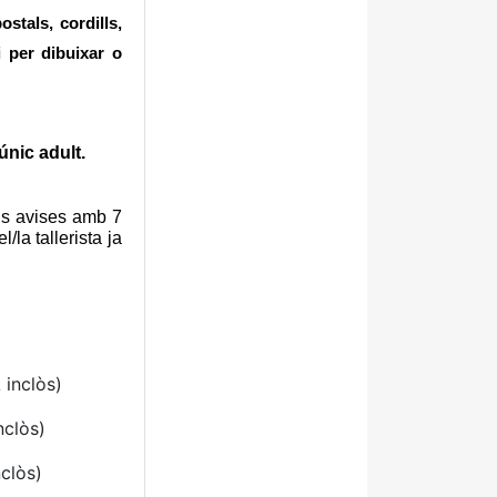
stals, cordills,
i per dibuixar o
únic adult.
 ens avises amb 7
la tallerista ja
 inclòs)
nclòs)
nclòs)