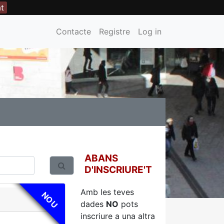
at
Contacte
Registre
Log in
ABANS
D'INSCRIURE'T
Amb les teves
NOU
dades
NO
pots
inscriure a una altra