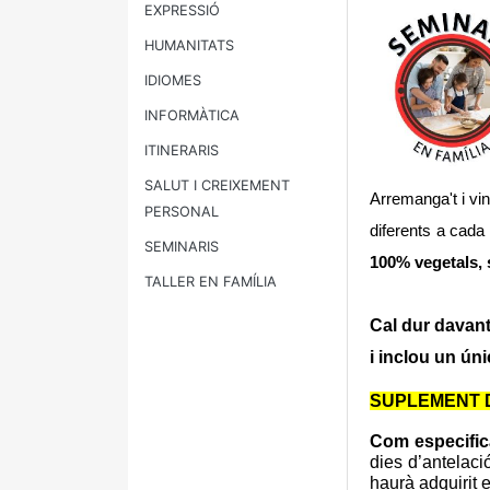
EXPRESSIÓ
HUMANITATS
IDIOMES
INFORMÀTICA
ITINERARIS
SALUT I CREIXEMENT
Arremanga't i vin
PERSONAL
diferents a cada
SEMINARIS
100% vegetals, s
TALLER EN FAMÍLIA
Cal dur davant
i inclou un úni
SUPLEMENT D
Com especific
dies d’antelaci
haurà adquirit e