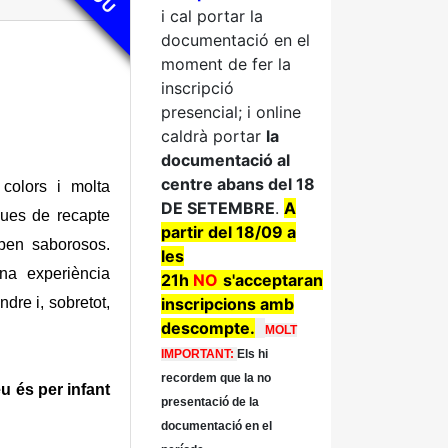
i cal portar la
documentació en el
moment de fer la
inscripció
presencial; i online
caldrà portar
la
documentació al
centre abans del 18
 colors i molta
DE SETEMBRE
.
A
ques de recapte
partir del 18/09 a
ben saborosos.
les
na experiència
21h
NO
s'acceptaran
dre i, sobretot,
inscripcions amb
descompt
e.
MOLT
IMPORTANT:
Els hi
recordem que la no
eu és per infant
presentació de la
documentació en el