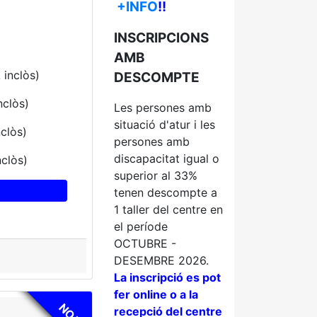
+INFO
!!
INSCRIPCIONS
AMB
 inclòs)
DESCOMPTE
nclòs)
Les persones amb
situació d'atur i les
nclòs)
persones amb
discapacitat igual o
nclòs)
superior al 33%
tenen descompte a
1 taller del centre en
el període
OCTUBRE -
DESEMBRE 2026.
La inscripció es pot
fer online o a la
NOU
recepció del centre