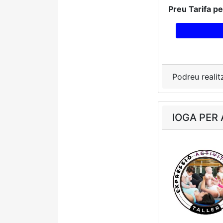
Preu Tarifa p
Podreu realit
IOGA PER 