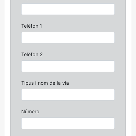
Telèfon 1
Telèfon 2
Tipus i nom de la via
Número