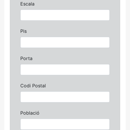
Escala
Pis
Porta
Codi Postal
Població