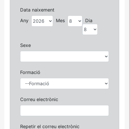
Data naixement
Any
Mes
Dia
Sexe
Formació
Correu electrònic
Repetir el correu electrònic